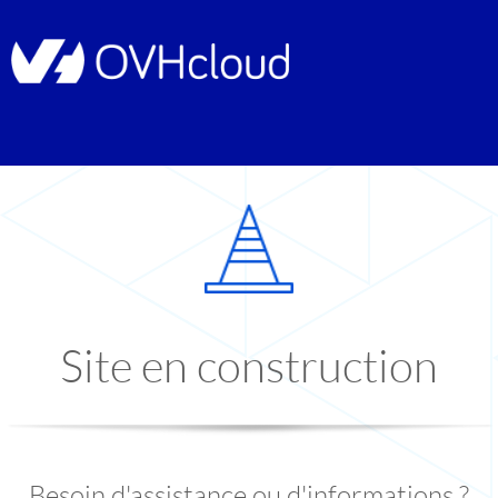
Site en construction
Besoin d'assistance ou d'informations ?