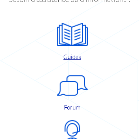
Guides
Forum